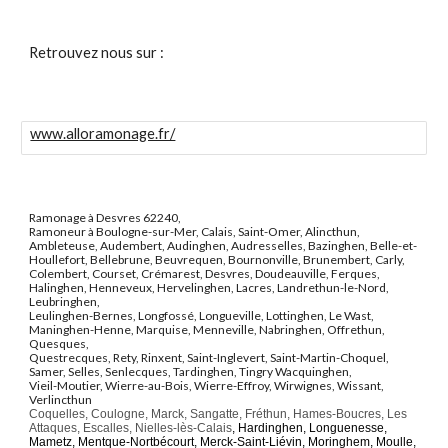
Retrouvez nous sur :
www.alloramonage.fr/
Ramonage à Desvres 62240,
Ramoneur à Boulogne-sur-Mer, Calais, Saint-Omer, Alincthun,
Ambleteuse, Audembert, Audinghen, Audresselles, Bazinghen, Belle-et-
Houllefort, Bellebrune, Beuvrequen, Bournonville, Brunembert, Carly,
Colembert, Courset, Crémarest, Desvres, Doudeauville, Ferques,
Halinghen, Henneveux, Hervelinghen, Lacres, Landrethun-le-Nord,
Leubringhen,
Leulinghen-Bernes, Longfossé, Longueville, Lottinghen, Le Wast,
Maninghen-Henne, Marquise, Menneville, Nabringhen, Offrethun,
Quesques,
Questrecques, Rety, Rinxent, Saint-Inglevert, Saint-Martin-Choquel,
Samer, Selles, Senlecques, Tardinghen, Tingry Wacquinghen,
Vieil-Moutier, Wierre-au-Bois, Wierre-Effroy, Wirwignes, Wissant,
Verlincthun
Coquelles, Coulogne, Marck, Sangatte, Fréthun, Hames-Boucres, Les
Attaques, Escalles, Nielles-lès-Calais
, Hardinghen, Longuenesse,
Mametz, Mentque-Nortbécourt, Merck-Saint-Liévin, Moringhem, Moulle,